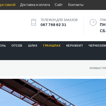
доставкой
Доставка и оплата
Сайт
Контакты
ТЕЛЕФОН ДЛЯ ЗАКАЗОВ
ГРА
067 768 62 31
ПН
СБ
ЕНЬ
ОТСЕВ
ШЛАК
ГРАНШЛАК
КЕРАМЗИТ
ЧЕРНОЗЕ
КРИВБАСТР