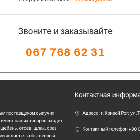
Звоните и заказывайте
067 768 62 31
Контактная информ
м поставщиком сыпучих
Адресс: г. Кривой Рог: ул.
тимент наших товаров входит
 щебень, отсев, шлак, срез
Контактный телефон +38 0
ии является собственный